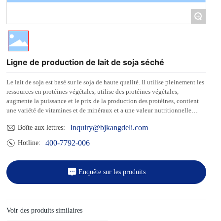
+
Ligne de production de lait de soja séché
Le lait de soja est basé sur le soja de haute qualité. Il utilise pleinement les
ressources en protéines végétales, utilise des protéines végétales,
augmente la puissance et le prix de la production des protéines, contient
une variété de vitamines et de minéraux et a une valeur nutritionnelle
élevée. Le goût est parfumé et moelleux, glissant mais pas gras, et il est
Inquiry@bjkangdeli.com
Boîte aux lettres:
bon à boire. C'est une boisson saine et nutritive au lait de soja. Le lait de
soja vendu sur le marché a de nombreuses variétés, des prix raisonnables et
400-7792-006
Hotline:
une consommation pratique, il est donc très populaire auprès des
consommateurs. Selon l'analyse, le lait de soja est riche en nutriments, en
particulier riche en protéines et en oligo-éléments de magnésium. En outre,
Enquête sur les produits
il contient également des vitamines Bl, B2, etc., ce qui est en effet un
meilleur aliment nutritif. Le lait de soja est également appelé aliment
«cerveau» par les nutritionnistes occidentaux, car les phospholipides de
soja contenus dans le lait de soja peuvent activer les cellules cérébrales et
Voir des produits similaires
améliorer la mémoire et l'attention des personnes âgées.