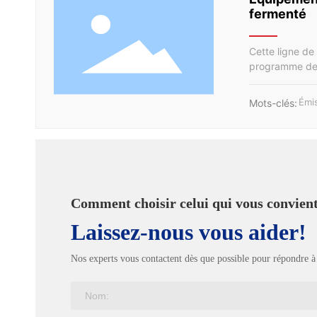
fermenté
Cette ligne de
programme de p
premières à l'
clés: le systè
Émis
Mots-clés:
pour l'extract
soja et le lait
pressage, syst
système est co
rendement de K
naturel par he
Comment choisir celui qui vous convien
Laissez-nous vous aider!
Nos experts vous contactent dès que possible pour répondre à