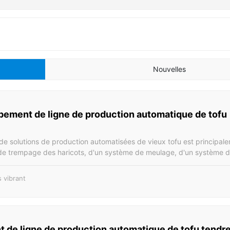
Nouvelles
pement de ligne de production automatique de tofu
e solutions de production automatisées de vieux tofu est principal
de trempage des haricots, d'un système de meulage, d'un système d
de pulpe de cuisson et d'un système d'emballage de pressage et de
 traitement des haricots secs est de 100 à 500 kg/heure, avec la c
 vibrant
e solidification des machines alimentaires de Kangdley, la ligne de 
le de produire du tofu standard naturel en 25 à 135 plaques de tofu/
 de tofu pèse environ 10 kg.
 de ligne de production automatique de tofu tendr