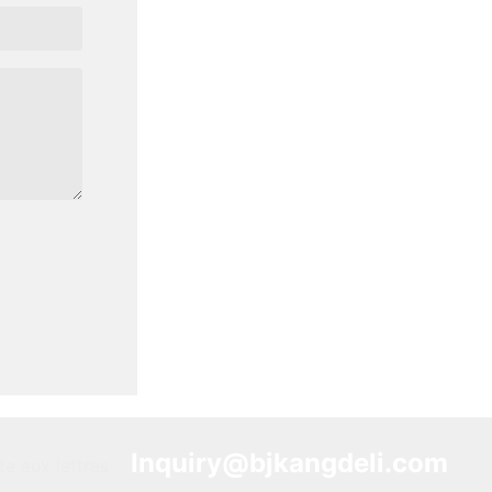
Inquiry@bjkangdeli.com
te aux lettres